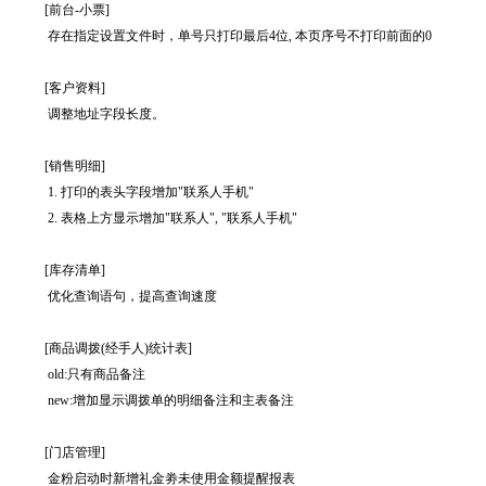
[前台-小票]
存在指定设置文件时，单号只打印最后4位, 本页序号不打印前面的0
[客户资料]
调整地址字段长度。
[销售明细]
1. 打印的表头字段增加"联系人手机"
2. 表格上方显示增加"联系人", "联系人手机"
[库存清单]
优化查询语句，提高查询速度
[商品调拨(经手人)统计表]
old:只有商品备注
new:增加显示调拨单的明细备注和主表备注
[门店管理]
金粉启动时新增礼金劵未使用金额提醒报表