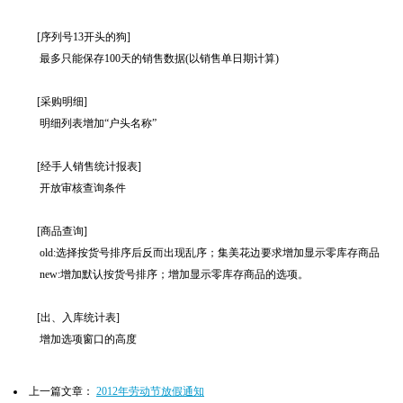
[序列号13开头的狗]
最多只能保存100天的销售数据(以销售单日期计算)
[采购明细]
明细列表增加“户头名称”
[经手人销售统计报表]
开放审核查询条件
[商品查询]
old:选择按货号排序后反而出现乱序；集美花边要求增加显示零库存商品
new:增加默认按货号排序；增加显示零库存商品的选项。
[出、入库统计表]
增加选项窗口的高度
上一篇文章：
2012年劳动节放假通知