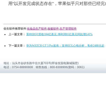
用“以开发完成状态存在”，苹果似乎只对那些已经
佐生软件推荐软件:
化妆品生产软件
,
收银软件
,
生产管理软件
上一篇文章：
英特尔Q1营收184亿美元 净利润81亿美元同比增141%
下一篇文章：
华为WATCH GT 3 Pro发布：支持ECG心电分析，售价2488元起
地址：汕头市金砂东路中信大厦703号(即奋发园电脑城隔壁)
电话：0754-88890808 销售热线：800-8308906(密码：3061)