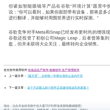
但诸如智能眼镜等产品在谷歌“环境计算”愿景中
说：“你可以看到，如果你面部带有设备，那将是多
进行翻译，并能够对周围世界进行实时探测。”
谷歌竞争对手Meta和Snap已经发布更时尚的增
谷歌还投资了初创公司Magic Leap，后者曾筹
盔，但并未获得大众关注，最终转向企业销售。
佐生软件推荐软件:
化妆品生产软件
,
收银软件
,
生产管理软件
上一篇文章：
“破天荒”，台积电一年两次涨价让业内不安
下一篇文章：
这个不起眼儿的小部件正加速传统油车的衰落？
地址：汕头市金砂东路中信大厦703号(即奋发园电脑城隔壁)