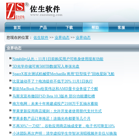
首页
产品
下载
帮助
客服
您现在的位置：
佐生软件
>>
业界动态
>>
业界动态
业界动态
Notability认怂：11月1日前购买用户可终身使用现有功能
5D光学存储可将500TB数据写入单张光盘
SpaceX首次测试机械臂Mechazilla 将用“巨型筷子”回收星际飞船
比亚迪动手了？电池提价不低于20% 11月1日执行
新款MacBook Pro给英伟达和AMD显卡业务提了个醒
马斯克宣布撤回FSD Beta 10.3版本 部分功能遭吐槽
南方电网：未来十年将建成投产2100万千瓦抽水蓄能
苹果更新应用商店规则：允许开发者使用替代支付方式
苹果多数产品订单推迟！连抛光布都要等几个月
不再30%"一刀切"，谷歌应用商店抽成变更，电子书可降至10%
小冰团队再次声明：清华虚拟学生华智冰演唱视频并非仅AI换脸