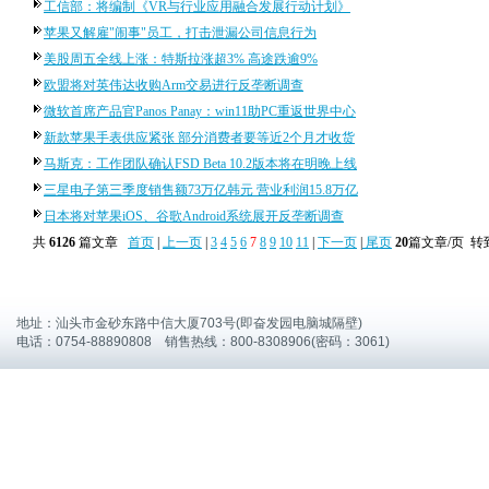
工信部：将编制《VR与行业应用融合发展行动计划》
苹果又解雇"闹事"员工，打击泄漏公司信息行为
美股周五全线上涨：特斯拉涨超3% 高途跌逾9%
欧盟将对英伟达收购Arm交易进行反垄断调查
微软首席产品官Panos Panay：win11助PC重返世界中心
新款苹果手表供应紧张 部分消费者要等近2个月才收货
马斯克：工作团队确认FSD Beta 10.2版本将在明晚上线
三星电子第三季度销售额73万亿韩元 营业利润15.8万亿
日本将对苹果iOS、谷歌Android系统展开反垄断调查
共
6126
篇文章
首页
|
上一页
|
3
4
5
6
7
8
9
10
11
|
下一页
|
尾页
20
篇文章/页 转
地址：汕头市金砂东路中信大厦703号(即奋发园电脑城隔壁)
电话：0754-88890808 销售热线：800-8308906(密码：3061)