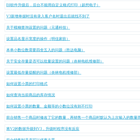
E6软件升级后，后台不能用自定义格式打印（超想电子）
V3新增单据时没有录入客户名时退出后就找不到了
关于模糊查询设置的问题（元通科技）
设置品名显示宽度的操作（明佳家纺）
本单小数位数需要四舍五入的问题（胜达电脑）
关于安全存量是否可以批量设置的问题（炎林电机维修部）
设置最低存量提醒的问题（炎林电机维修部）
如何设置小票的打印格式
如何查询当前商品的库存情况
如何设置小票的数量、金额等的小数位没有则不打印
前台销售一个商品时修改了它的数量，再销售一个商品时默认为上次输入的数量而不
将V2的数据升级到V3，升级时程序没有反应