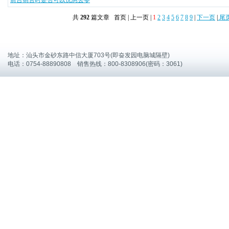
前台销售时是否可以优惠去零
共
292
篇文章 首页 | 上一页 |
1
2
3
4
5
6
7
8
9
|
下一页
|
尾
地址：汕头市金砂东路中信大厦703号(即奋发园电脑城隔壁)
电话：0754-88890808 销售热线：800-8308906(密码：3061)