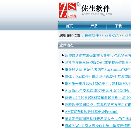
首页
产品
下载
您现在的位置：
佐生软件
>>
业界动态
>>
业
业界动态
欧盟或迫使苹果做出重大改变，包括第三方
马斯克注册三家控股公司 或要整合特斯拉和S
继微软之后 索尼也考虑在PlayStation游
媒体：iPad软件性能无法匹配硬件 苹果或应
IBM第一季度营收142亿美元，净利润7亿同
App Store年交易额100万美元只缴15
蔚来：5月10日起ES8等车型起售价上调100
反驳欧美等国指控，苹果称第三方应用在iPh
AMD宣布收购云计算创企Pensando
苹果定于6月6日举行开发者大会 ，仍在线举行
微软为Win11引入云操作系统，适应疫情