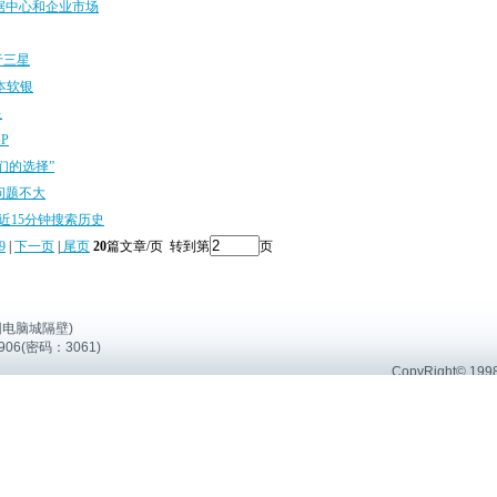
据中心和企业市场
于三星
本软银
显
P
们的选择”
问题不大
近15分钟搜索历史
9
|
下一页
|
尾页
20
篇文章/页 转到第
页
园电脑城隔壁)
906(密码：3061)
CopyRight© 199