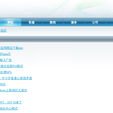
帮助
客服
教程
服务
公司
界动态
应用商店下载app
paceX
戏中植入广告
推出全新Pro模式
比增64%
%佣金，中小开发者心里很矛盾
00元
one上取得巨大成功
，iOS 16来了
期混合办公模式