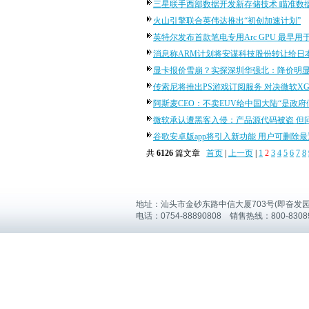
三星联手西部数据开发新存储技术 瞄准数
火山引擎联合英伟达推出“初创加速计划”
英特尔发布首款笔电专用Arc GPU 最早用
消息称ARM计划将安谋科技股份转让给日
显卡报价雪崩？实探深圳华强北：降价明
传索尼将推出PS游戏订阅服务 对决微软XG
阿斯麦CEO：不卖EUV给中国大陆“是政府
微软承认遭黑客入侵：产品源代码被盗 但
谷歌安卓版app将引入新功能 用户可删除最
共
6126
篇文章
首页
|
上一页
|
1
2
3
4
5
6
7
8
地址：汕头市金砂东路中信大厦703号(即奋发
电话：0754-88890808 销售热线：800-8308